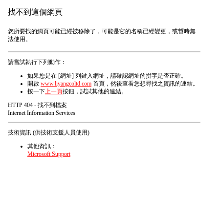
找不到這個網頁
您所要找的網頁可能已經被移除了，可能是它的名稱已經變更，或暫時無
法使用。
請嘗試執行下列動作：
如果您是在 [網址] 列鍵入網址，請確認網址的拼字是否正確。
開啟
www.liyangcoltd.com
首頁，然後查看您想尋找之資訊的連結。
按一下
上一頁
按鈕，試試其他的連結。
HTTP 404 - 找不到檔案
Internet Information Services
技術資訊 (供技術支援人員使用)
其他資訊：
Microsoft Support