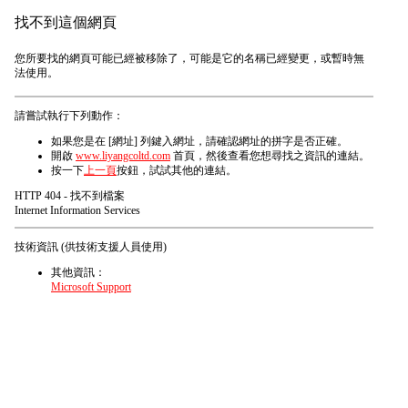
找不到這個網頁
您所要找的網頁可能已經被移除了，可能是它的名稱已經變更，或暫時無
法使用。
請嘗試執行下列動作：
如果您是在 [網址] 列鍵入網址，請確認網址的拼字是否正確。
開啟
www.liyangcoltd.com
首頁，然後查看您想尋找之資訊的連結。
按一下
上一頁
按鈕，試試其他的連結。
HTTP 404 - 找不到檔案
Internet Information Services
技術資訊 (供技術支援人員使用)
其他資訊：
Microsoft Support